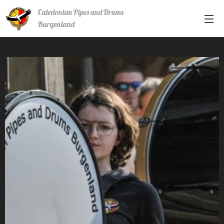
Caledonian Pipes and Drums
Burgenland