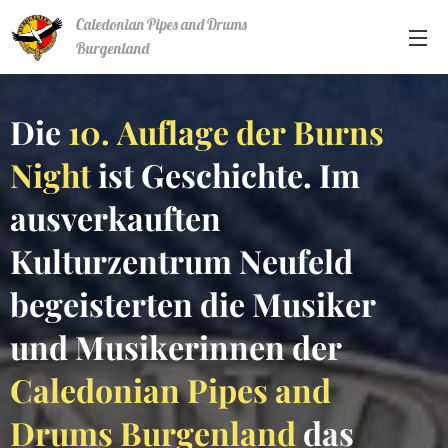
Caledonian Pipes and Drums
Burgenland
Die
10. Auflage der Burns
Night
ist Geschichte. Im
ausverkauften
Kulturzentrum Neufeld
begeisterten die Musiker
und Musikerinnen der
Caledonian Pipes and
Drums Burgenland
das