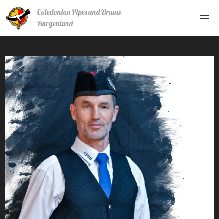
Caledonian Pipes and Drums
Burgenland