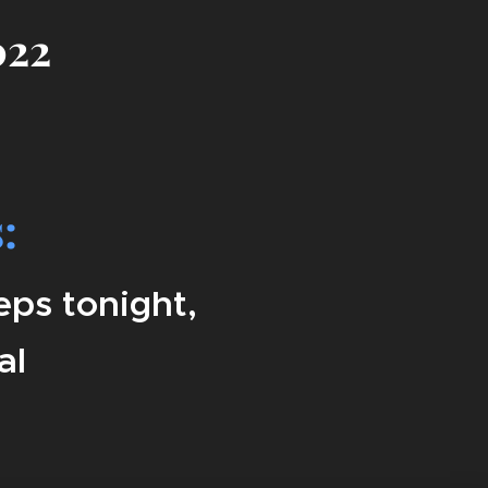
022
:
eps tonight,
al